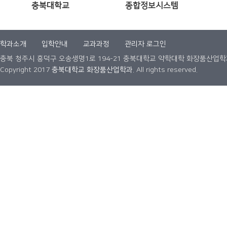
충북대학교
종합정보시스템
학과소개
입학안내
교과과정
관리자 로그인
충북 청주시 흥덕구 오송생명1로 194-21 충북대학교 약학대학 화장품산업학과 Tel. 0
Copyright 2017
충북대학교 화장품산업학과.
All rights reserved.