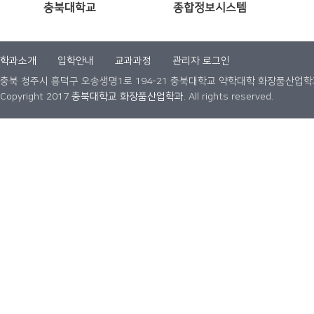
충북대학교
종합정보시스템
학과소개
입학안내
교과과정
관리자 로그인
충북 청주시 흥덕구 오송생명1로 194-21 충북대학교 약학대학 화장품산업학과 Tel. 0
Copyright 2017
충북대학교 화장품산업학과.
All rights reserved.